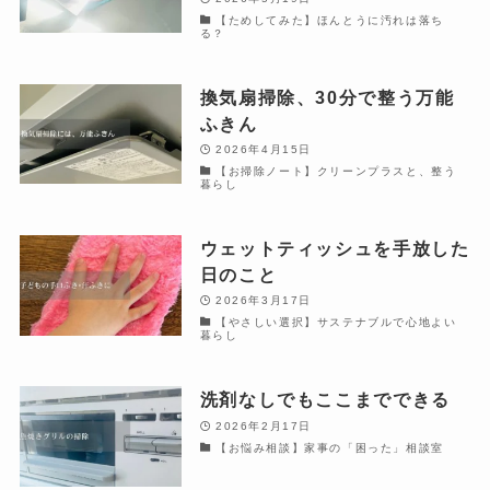
【ためしてみた】ほんとうに汚れは落ち
る？
換気扇掃除、30分で整う万能
ふきん
2026年4月15日
【お掃除ノート】クリーンプラスと、整う
暮らし
ウェットティッシュを手放した
日のこと
2026年3月17日
【やさしい選択】サステナブルで心地よい
暮らし
洗剤なしでもここまでできる
2026年2月17日
【お悩み相談】家事の「困った」相談室